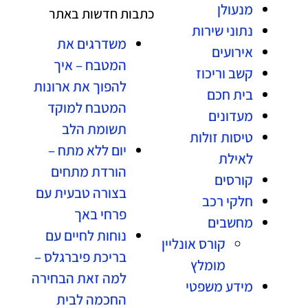
מנעולן
כתבות חדשות באתר
נתוני שירות
משדרגים את
אירועים
המטבח – איך
קשב וריכוז
להפוך את ארונות
בית חכם
המטבח למוקד
מעדונים
תשומת הלב
טיסות זולות
יום ללא מתח –
לאילת
הורדת מתחים
קורסים
בצורה טבעית עם
חלקי רכב
פרחי באך
מחשבים
נוחות לחיים עם
קורס אונליין
בריכת פיברגלס –
מומלץ
למה זאת הבחירה
מידע משפטי
החכמה לבית